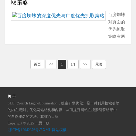
取策略
搜‘真空机械’，假设它的指数
市值是100，那说明今天有100
百度蜘蛛
个···
对页面的
优先抓取
策略有两
种：深度
优先抓取
策略：深
首页
<<
1
1/1
>>
尾页
度优先这
个概念的
话，学计
算机的应
该很好理
关 于
解，这里
SEO（Search EngineOptimization，搜索引擎优化）是一种利用搜索引擎
简单介绍
的内在规则，优化网站结构和内容，从而提升网站在搜索引擎结果中
一下，比
的自然排名的方法。其核心目标...
Copyright © 2025 一思一欧
如说我去
浙ICP备12042376号-7
XML
网站模板
你家提