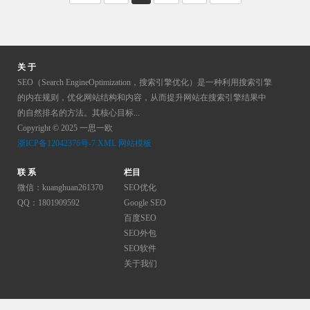
更低的价格呢？嗯，你可能
会严重损害你的利润和营业
额。或者，在最佳情况···
关 于
SEO（Search EngineOptimization，搜索引擎优化）是一种利用搜索引擎
的内在规则，优化网站结构和内容，从而提升网站在搜索引擎结果中
的自然排名的方法。其核心目标...
Copyright © 2025 一思一欧
浙ICP备12042376号-7
XML
网站模板
联 系
栏目
微信：kuanghuan261370
SEO优化
QQ：1801909592
Google SEO
百度SEO
SEO外包
SEO软件
关于我们