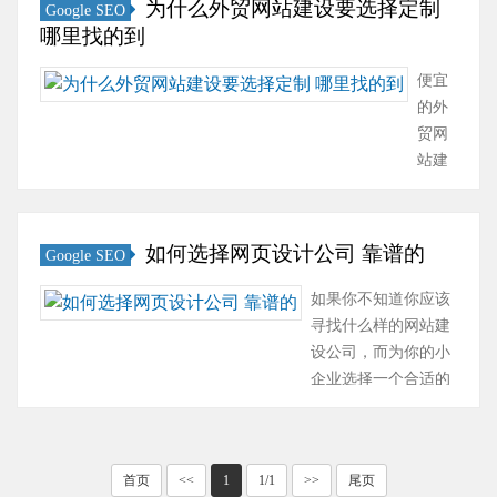
为什么外贸网站建设要选择定制
Google SEO
色横幅中的文
哪里找的到
本。对于很多
访问者来说，
便宜
这个标题并不
的外
在乎，但是搜
贸网
索引擎非常看
站建
重它。因为是
设公
用来判断网站
司报
主题内容的，
价简
如何选择网页设计公司 靠谱的
Google SEO
所以这部分要
单，
做好。 这一阶
内容
如果你不知道你应该
段称为页面优
建设
寻找什么样的网站建
化，是对页面
方面
设公司，而为你的小
的装饰性因
也是
企业选择一个合适的
素，如网站···
很随
设计师又很难。 这里
意。
有一个简单的指南，
以网
你可以使用这个指南
站设
首页
<<
1
1/1
>>
尾页
找到合适的建站公